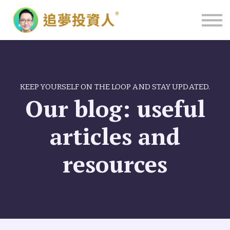
主頁
KEEP YOURSELF ON THE LOOP AND STAY UPDATED.
Our blog: useful
articles and
resources