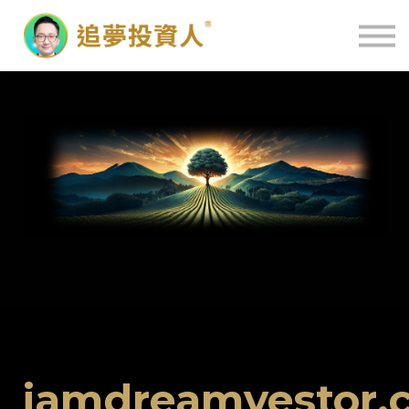
主頁
iamdreamvestor.