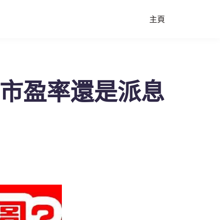
主頁
看市盈率還是派息