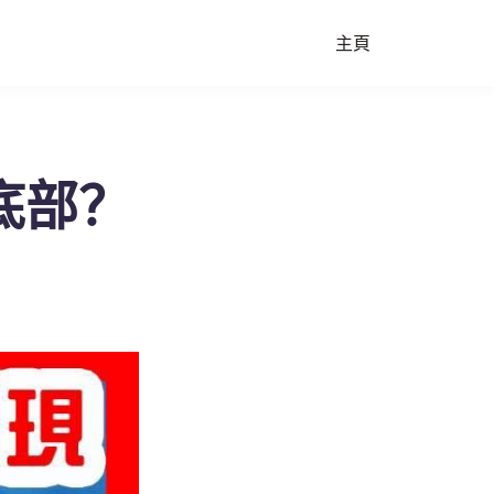
主頁
底部？