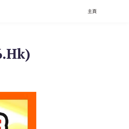
主頁
.Hk)