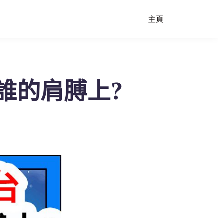
主頁
誰的肩膊上?