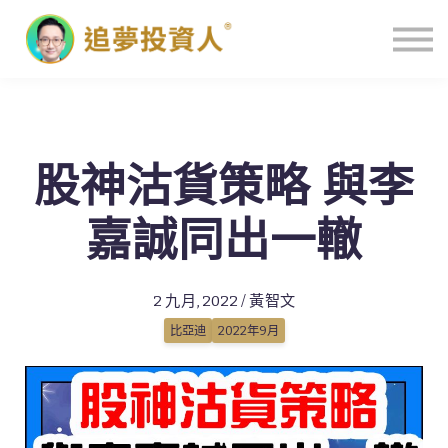
主頁
股神沽貨策略 與李
嘉誠同出一轍
2 九月, 2022 / 黃智文
比亞迪
2022年9月