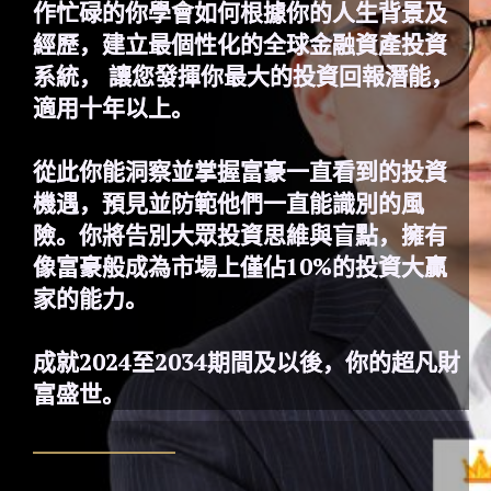
作忙碌的你學會如何根據你的人生背景及
經歷，建立最個性化的全球金融資產投資
系統， 讓您發揮你最大的投資回報潛能，
適用十年以上。
從此你能洞察並掌握富豪一直看到的投資
機遇，預見並防範他們一直能識別的風
險。你將告別大眾投資思維與盲點，擁有
像富豪般成為市場上僅佔10%的投資大贏
家的能力。
成就2024至2034期間及以後，你的超凡財
富盛世。
_____________