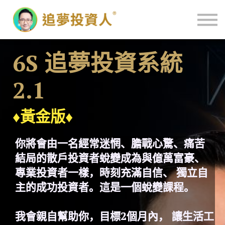
主頁
6S 追夢投資系統
2.1
♦黃金版
♦
你將會由一名經常迷惘、膽戰心驚、痛苦
結局的散戶投資者蛻變成為與億萬富豪、
專業投資者一樣，時刻充滿自信、 獨立自
主的成功投資者。這是一個蛻變課程。
我會親自幫助你，目標2個月內， 讓生活工