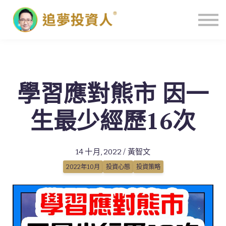
主頁
學習應對熊市 因一
生最少經歷16次
14 十月, 2022 / 黃智文
2022年10月
投資心態
投資策略